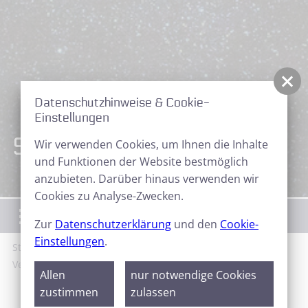
Datenschutzhinweise & Cookie-
Einstellungen
Sternfreunde Aktuell
Wir verwenden Cookies, um Ihnen die Inhalte
und Funktionen der Website bestmöglich
anzubieten. Darüber hinaus verwenden wir
Cookies zu Analyse-Zwecken.
Menü
Zur
Datenschutzerklärung
und den
Cookie-
Einstellungen
.
Start
News
Sternfreunde Aktuell
Neues
Vereinsmitglied Berndt Schiefelbein
Allen
nur notwendige Cookies
zustimmen
zulassen