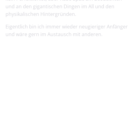
und an den gigantischen Dingen im All und den
physikalischen Hintergründen.
Eigentlich bin ich immer wieder neugieriger Anfänger
und wäre gern im Austausch mit anderen.
Umbau eines Agraranhängers zur mobilen Werkstatt
//
Übersicht
//
Bericht zur Jahresabschlussversammlung 2023