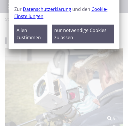
Menü
Zur
Datenschutzerklärung
und den
Cookie-
Einstellungen
.
Start
News
Sternfreundetreffen
Allen
nur notwendige Cookies
zustimmen
zulassen
Das jährliche große Sternfreundetreffen
9