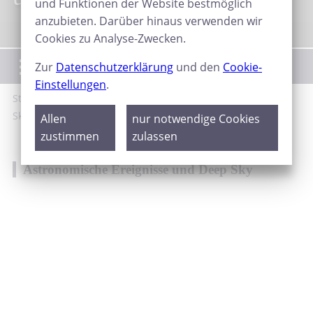
und Funktionen der Website bestmöglich
anzubieten. Darüber hinaus verwenden wir
Cookies zu Analyse-Zwecken.
Menü
Zur
Datenschutzerklärung
und den
Cookie-
Einstellungen
.
Start
Galerie
Astronomische Ereignisse und Deep
Sky
Allen
nur notwendige Cookies
zustimmen
zulassen
Astronomische Ereignisse und Deep Sky