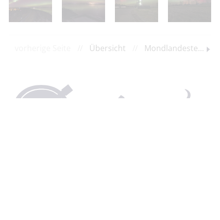
vorherige Seite
//
Übersicht
//
Mondlandestelle der Sonde Odysseus im Februar 2024 von Harald Paleske
Spendenkonto:
Südbrandenburger Sternfreunde e.V.
IBAN: DE72 1805 0000 3000 0374 45
BIC: WELADED1CBN
Sparkasse Spree-Neiße