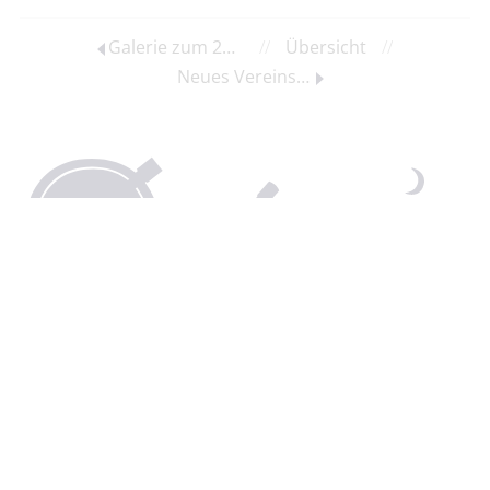
Galerie zum 26. Südbrandenburger Sternfreundetreffen online
//
Übersicht
//
Neues Vereinsmitglied Berndt Schiefelbein
Spendenkonto:
Südbrandenburger Sternfreunde e.V.
IBAN: DE72 1805 0000 3000 0374 45
BIC: WELADED1CBN
Sparkasse Spree-Neiße