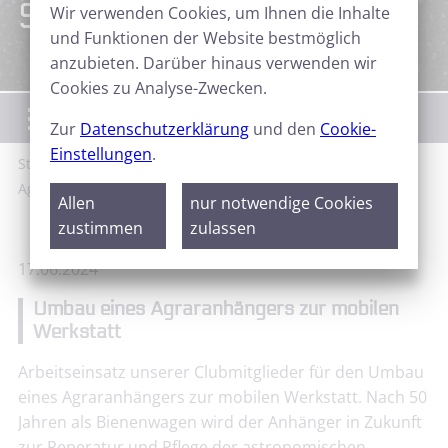
Sternfreunde Aktuell
Wir verwenden Cookies, um Ihnen die Inhalte
und Funktionen der Website bestmöglich
anzubieten. Darüber hinaus verwenden wir
Cookies zu Analyse-Zwecken.
Menü
Zur
Datenschutzerklärung
und den
Cookie-
Einstellungen
.
Start
News
Sternfreunde Aktuell
Umbau eines
Agraranhängers zur mobilen Werkstatt
Allen
nur notwendige Cookies
zustimmen
zulassen
17.06.2024
Umbau eines Agraranhängers zur mobilen
Werkstatt
Arbeitseinsatz unserer Clubmitglieder für den Umbau
eines Agraranhängers zur mobilen Werkstatt. Nach 50
Jahren als Bienenwagen wird der Anhänger in Zukunft
zur Reperatur und Pflege der astronomischen