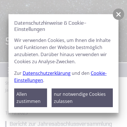
Datenschutzhinweise & Cookie-
Einstellungen
Sternfreunde Aktuell
Wir verwenden Cookies, um Ihnen die Inhalte
und Funktionen der Website bestmöglich
anzubieten. Darüber hinaus verwenden wir
Cookies zu Analyse-Zwecken.
Menü
Zur
Datenschutzerklärung
und den
Cookie-
Einstellungen
.
Start
News
Sternfreunde Aktuell
Bericht zur
Jahresabschlussversammlung 2023
Allen
nur notwendige Cookies
zustimmen
zulassen
18.12.2023
Bericht zur Jahresabschlussversammlung