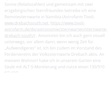
Sonne (Relativzahlen) und gemeinsam mit zwei
erzgebirgischen Sternfreunden betreibe ich eine
Remotesternwarte in Namibia (Astrofarm Tivoli,
www.drebachsouth.net
,
https://www.tivoli-
astrofarm.de/de/astronomie/sternwarten/sternwarte-
drebach-south/
) . Ansonsten bin ich auch gern visuell
unterwegs, vor allem dann, wenn wenig Zeit für
„Aufwendigeres“ ist. Ich bin zudem im Vorstand des
Fördervereins der Volkssternwarte Drebach aktiv. An
meinem Wohnort habe ich in unserem Garten eine
Säule mit ALT-5-Montierung und nutze einen 130/910
f/7 APO.
Astronomieinteressiert bin ich seit dem 7. Lebensjahr,
so richtig aktiv seit ca. 23 Jahren.
Bericht zur Jahresabschlussversammlung 2023
//
Übersicht
//