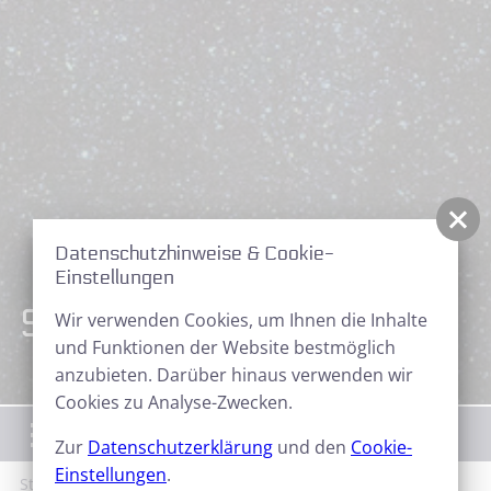
Datenschutzhinweise & Cookie-
Einstellungen
Sternfreunde Aktuell
Wir verwenden Cookies, um Ihnen die Inhalte
und Funktionen der Website bestmöglich
anzubieten. Darüber hinaus verwenden wir
Cookies zu Analyse-Zwecken.
Menü
Zur
Datenschutzerklärung
und den
Cookie-
Einstellungen
.
Start
News
Sternfreunde Aktuell
Neues