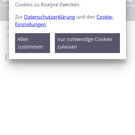
Cookies zu Analyse-Zwecken.
Menü
Zur
Datenschutzerklärung
und den
Cookie-
Einstellungen
.
Start
Galerie
Sternfreundetreffen
3.
Sternfreundetreffen 1999
Allen
nur notwendige Cookies
zustimmen
zulassen
3. Sternfreundetreffen 1999