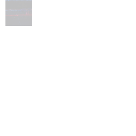
15. Sternfreundetreffen 2012
//
Übersicht
//
12. Herzberger Teleskoptreffen 2011
Spendenkonto:
Südbrandenburger Sternfreunde e.V.