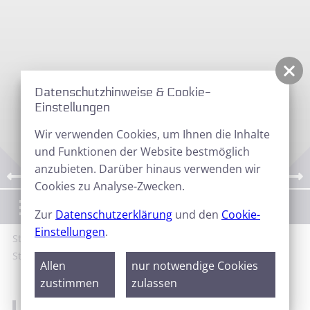
Datenschutzhinweise & Cookie-
Einstellungen
Wir verwenden Cookies, um Ihnen die Inhalte
und Funktionen der Website bestmöglich
anzubieten. Darüber hinaus verwenden wir
Cookies zu Analyse-Zwecken.
Menü
Zur
Datenschutzerklärung
und den
Cookie-
Einstellungen
.
Start
Galerie
Sternfreundetreffen
14.
Sternfreundetreffen 2011
Allen
nur notwendige Cookies
zustimmen
zulassen
14. Sternfreundetreffen 2011